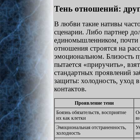
Тень отношений: дру
В любви такие нативы част
сценарии. Либо партнер до
единомышленником, почти 
отношения строятся на ра
эмоциональном. Близость пу
пытается «приручить», взят
стандартных проявлений за
защиты: холодность, уход в
контактов.
Проявление тени
Боязнь обязательств, восприятие
О
их как клетки
в
Эмоциональная отстраненность,
У
холодность
и