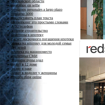
Московской области
prestamos sin selfie
prestamos personales a largo plazo
prestamo 3000
как составить план текста
Нетворкинг это простыми словами
АТС телефон
долевое строительство
квартиры в ипотеку
расчет досрочного погашения ипотеки
заявка на ипотеку для молодой семьи
без детей
ипотека на машиноместо
аналитика СМИ
значение руны одал
лилит в 12 доме
лилит в раке
лилит в водолее у женщины
vay tiêu dùng online