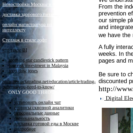
Новостройки Москвы и области
From the ind
prevention ef
доставка здорового питания
our simple pl
онлайн магистратура по искусственному
and integrat
интеллекту
we have the 
Стеллаж в стиле лофт
A fully intera
что такое BI
weeks. In th
pages and ma
morning star candlestick pattern
low risk investment in Malaysia
teori dow jones
Be sure to ch
discounted p
https://en.octatrading.net/education/article/trading-
patterns-you-need-to-know/
http://www
ONLY GOOD THROUGH JAN.15, 2010
Digital Ele
установить онлайн чат
сервисы сквозной аналитики
персональные данные
омниканальность
доставка готовой еды в Москве
подробнее