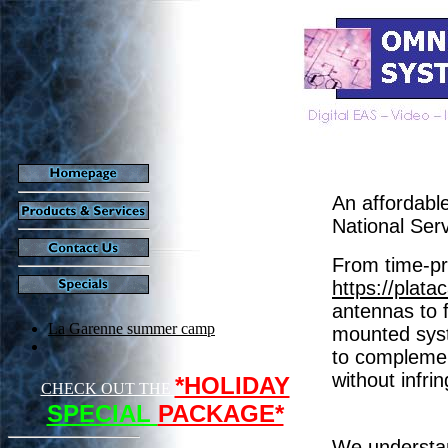
An affordabl
National Ser
From time-pr
https://plata
antennas to 
La Garenne summer camp
mounted sys
to complemen
without infri
*HOLIDAY
CHECK OUT THE
SPECIAL
PACKAGE*
We understand